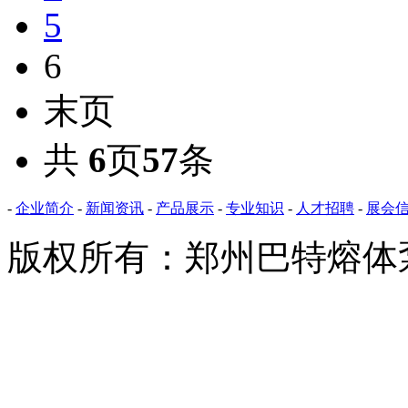
5
6
末页
共
6
页
57
条
-
企业简介
-
新闻资讯
-
产品展示
-
专业知识
-
人才招聘
-
展会
版权所有：郑州巴特熔体