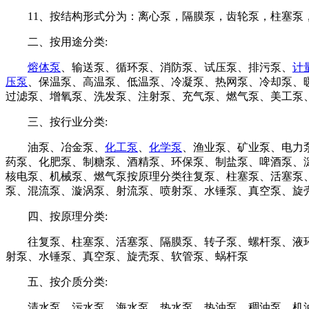
11、按结构形式分为：离心泵，隔膜泵，齿轮泵，柱塞泵
二、按用途分类:
熔体泵
、输送泵、循环泵、消防泵、试压泵、排污泵、
计
压泵
、保温泵、高温泵、低温泵、冷凝泵、热网泵、冷却泵、
过滤泵、增氧泵、洗发泵、注射泵、充气泵、燃气泵、美工泵
三、按行业分类:
油泵、冶金泵、
化工泵
、
化学泵
、渔业泵、矿业泵、电力
药泵、化肥泵、制糖泵、酒精泵、环保泵、制盐泵、啤酒泵、
核电泵、机械泵、燃气泵按原理分类往复泵、柱塞泵、活塞泵
泵、混流泵、漩涡泵、射流泵、喷射泵、水锤泵、真空泵、旋
四、按原理分类:
往复泵、柱塞泵、活塞泵、隔膜泵、转子泵、螺杆泵、液环
射泵、水锤泵、真空泵、旋壳泵、软管泵、蜗杆泵
五、按介质分类:
清水泵、污水泵、海水泵、热水泵、热油泵、稠油泵、机油