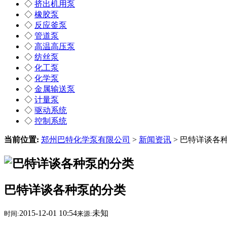
◇
挤出机用泵
◇
橡胶泵
◇
反应釜泵
◇
管道泵
◇
高温高压泵
◇
纺丝泵
◇
化工泵
◇
化学泵
◇
金属输送泵
◇
计量泵
◇
驱动系统
◇
控制系统
当前位置:
郑州巴特化学泵有限公司
>
新闻资讯
> 巴特详谈各
巴特详谈各种泵的分类
2015-12-01 10:54
未知
时间:
来源: