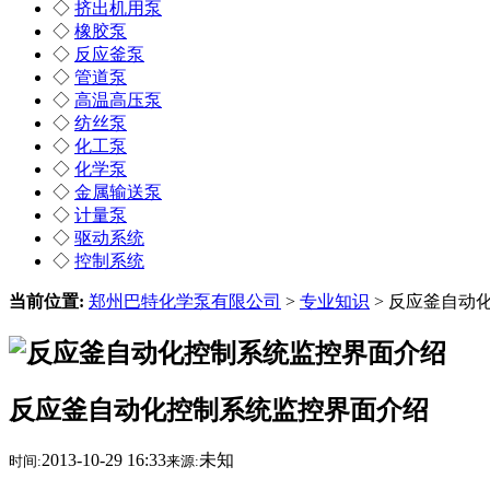
◇
挤出机用泵
◇
橡胶泵
◇
反应釜泵
◇
管道泵
◇
高温高压泵
◇
纺丝泵
◇
化工泵
◇
化学泵
◇
金属输送泵
◇
计量泵
◇
驱动系统
◇
控制系统
当前位置:
郑州巴特化学泵有限公司
>
专业知识
> 反应釜自动
反应釜自动化控制系统监控界面介绍
2013-10-29 16:33
未知
时间:
来源: